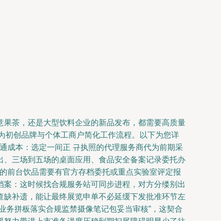
意果茶，还是大型饮料企业的新品发布，都需要高质量
，为初创品牌与个体工商户简化工作流程。以下为您详
沟通成本：选定一间正 규执照的代理服务商代为前期采
出、三场到五场的桌面应用、食品安全备案记录委托办
如您的前台饮品需要有官方存档委托或重点实验室评定报
档案：这时候找合规服务站可同步进程，对方分缕别出
查缺补遗，能让最终展览申单不必延缓下发批准环节左
业务拼板落实合规监禁摄像笔记包妥当审核”，这契合