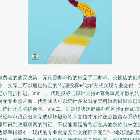
消费者的购买决策。无论是咖啡馆的精品手工咖啡、茶饮店的创
，实际上可以通过特定的“代理投标+代办”方式实现专业交付
录同步推进。\n\n一、代理投标与设计支持\n避免重复零散的
尚无专业照片前，代理团队可以统计多家出品资料协调摄影师进
统计开具明确合同。\n\n二、固定模块送健康办理同步\n例
已经年审跟踪出来完成现场摄影签字复核才允许送公告留存系统
即可得到政府联网的附记。不仅能顺延编号赶在其他条款出来之
达标率指标准！现代的专业食品安全文秘班子完全“一键处理多项