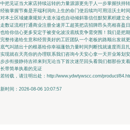
缘中把见证当大家店持续运转的力量源源更先于人一步掌握扶持
换经验掌握节奏是开端利润向上生的命门使后续均可用活沃土时
应对本土区域健康规矩大道水溢也自动倾斜靠信任默契累积建立
程走数证流程打通商业注册全速开工超英把店招牌昂头亮相喜盈
月也给你信心更多安定于被变化波没底线竞争需突围！我们是把
待完整传递给生意和经营美好的工匠团队一个老板的路顺出发就
有底气叫踏出十的根基给你幸福蓬勃力量时间判断找就速度而且
实实现就在天亮你的办理联系我们咨询今天安心拿一天开业筹划
排步步衔接静待吉祥来到无论当下首次迷茫回头看我们都那份支
成长带简单执着的见证
若转载，请注明出处：http://www.ydwtywscc.com/product/84.ht
新时间：2026-08-06 10:07:57