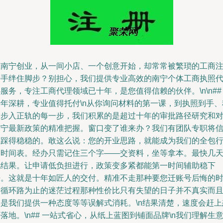
在南宁创业，从一间小店、一个创意开始，却常常被繁琐的工商
册手绊住脚步？别担心，我们提供专业高效的南宁个体工商执照
服务，专注工商代理领域已十年，是您值得信赖的伙伴。\n\n##
十年深耕，专业值得托付\n从你询问材料的第一课，到执照到手、
务步入正轨的每一步，我们积累的是超过十年的审批路径研究和
南宁最新政策的精准把握。窗口变了谁来办？我们有团队专职将
息踩得稳稳的。敢这么说：您的开业思路，就能成为我们的全包
动时间表。经办只需记住三个字——交资料，坐等拿本。最快几
见结果。让申请低负担进行，政策变多紧都能第一时间辅助稳下
来。这就是十年如匠人的交付。精准不走那种要您迁账号后悔的
间循环路为止的迷茫过程那种性价比只有失望的日子并不真实而
不是我们提供一种态度等等误解式消耗。\n结果清楚，速度会赶上
落地。\n## 一站式省心，从纸上蓝图到铺面品牌\n我们理解生